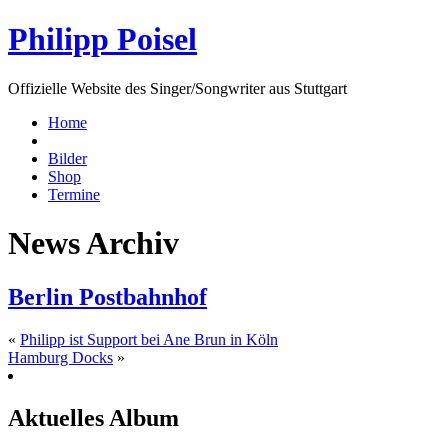
Philipp Poisel
Offizielle Website des Singer/Songwriter aus Stuttgart
Home
Bilder
Shop
Termine
News Archiv
Berlin Postbahnhof
«
Philipp ist Support bei Ane Brun in Köln
Hamburg Docks
»
Aktuelles Album