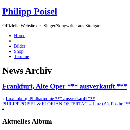
Philipp Poisel
Offizielle Website des Singer/Songwriter aus Stuttgart
Home
Bilder
Shop
Termine
News Archiv
Frankfurt, Alte Oper
*** ausverkauft ***
«
Luxemburg, Philharmonie
*** ausverkauft ***
PHILIPP POISEL & FLORIAN OSTERTAG – Linz (A), Posthof
*
Aktuelles Album