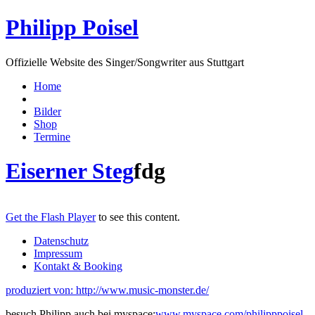
Philipp Poisel
Offizielle Website des Singer/Songwriter aus Stuttgart
Home
Bilder
Shop
Termine
Eiserner Steg
fdg
Get the Flash Player
to see this content.
Datenschutz
Impressum
Kontakt & Booking
produziert von: http://www.music-monster.de/
besuch Philipp auch bei myspace:
www.myspace.com/philipppoisel